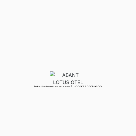
info@abantlotus.com
|
+90 3742371090
Abant Yolu 6. Km Akcaalan Koyu Mevkii Asagi Akcaalan No:33 / 1 14300
Merkez, Bolu Türkiye (TR)
(Haritada göster)
Hakkımızda