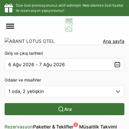
Size özel promosyonunuz aktif edilmiştir. Web sitemize özel fiyatlar
ile rezervasyon yapıyorsunuz!
Ana sayfa
Giriş ve çıkış tarihleri
6 Ağu 2026 - 7 Ağu 2026
The present value is 6 Ağu 2026 - 7 Ağu 2026
Odalar ve misafirler
1 oda, 2 yetişkin
Ara
2
Rezervasyon
Paketler & Teklifler
Müsaitlik Takvimi